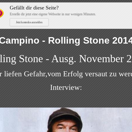
Gefällt dir diese Seite?
Erstelle dir jetzt eine eigene Webseite in nur wenigen Minuten.
Jetzt kostenlos anmelden
Campino - Rolling Stone 201
ling Stone - Ausg. November 
r liefen Gefahr,vom Erfolg versaut zu wer
Interview: