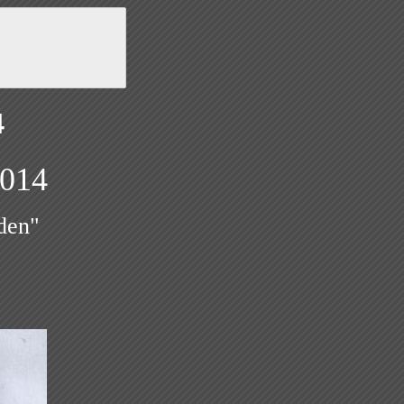
4
2014
den"